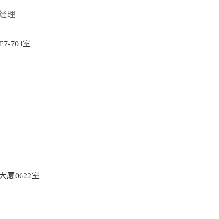
经理
-701室
厦0622室