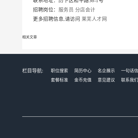
联系地址：历下区和平路36-1号
招聘岗位：
服务员
分店会计
更多招聘信息,请访问
莱芜人才网
相关文章
栏目导航:
职位搜索
简历中心
名企展示
一句话
套餐标准
金币充值
意见建议
联系我