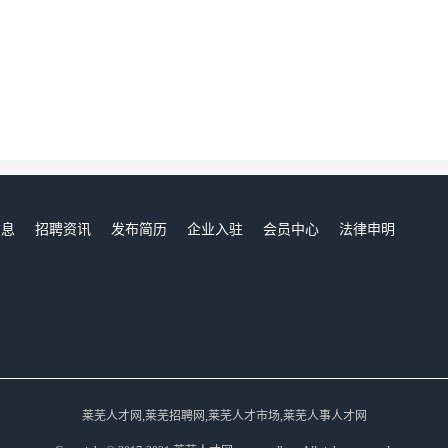
信息
招聘资讯
发布简历
企业入驻
会员中心
法律申明
们
莱芜人才网,莱芜招聘网,莱芜人才市场,莱芜人事人才网